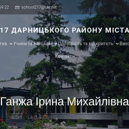
69 22
school217@ukr.net
№217 ДАРНИЦЬКОГО РАЙОНУ МІСТ
тив
Учням та Батькам
Прозорість та відкритість
Вих
Контакти
Ганжа Ірина Михайлівна