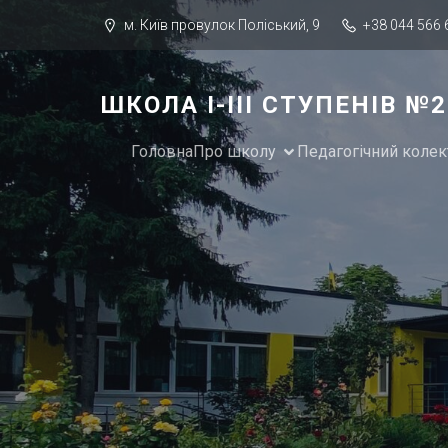
м. Київ провулок Поліський, 9
+38 044 566 
ШКОЛА І-ІІІ СТУПЕНІВ 
Головна
Про школу
Педагогічний колек