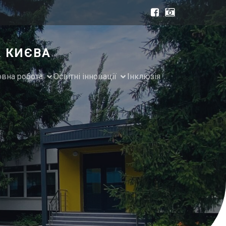
А КИЄВА
овна робота
Освітні інновації
Інклюзія