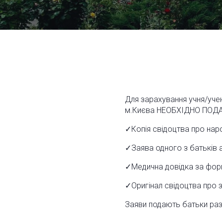
Для зарахування учня/учен
м.Києва НЕОБХІДНО ПОДА
✓Копія свідоцтва про наро
✓Заява одного з батьків а
✓Медична довідка за форм
✓Оригінал свідоцтва про з
Заяви подають батьки раз