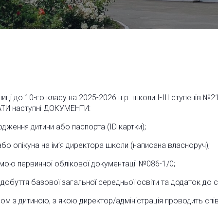
иці до 10-го класу на 2025-2026 н.р. школи І-ІІІ ступенів 
ТИ наступні ДОКУМЕНТИ:
дження дитини або паспорта (ID картки);
бо опікуна на ім’я директора школи (написана власноруч);
ою первинної облікової документації №086-1/0;
добуття базової загальної середньої освіти та додаток до св
ом з дитиною, з якою директор/адміністрація проводить спів