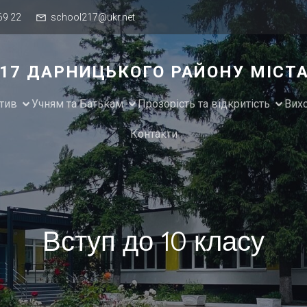
69 22
school217@ukr.net
№217 ДАРНИЦЬКОГО РАЙОНУ МІСТ
тив
Учням та Батькам
Прозорість та відкритість
Вих
Контакти
Вступ до 10 класу