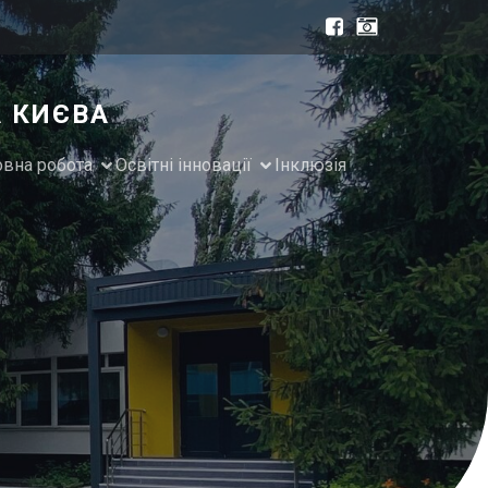
А КИЄВА
овна робота
Освітні інновації
Інклюзія