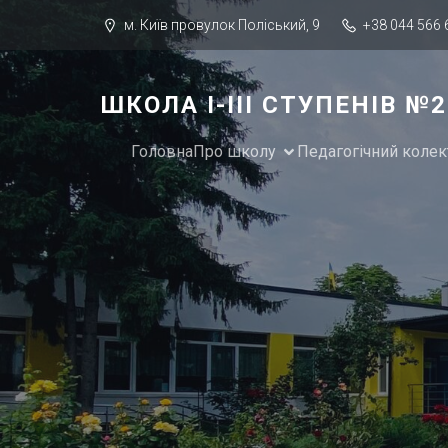
м. Київ провулок Поліський, 9
+38 044 566 
ШКОЛА І-ІІІ СТУПЕНІВ 
Головна
Про школу
Педагогічний колек